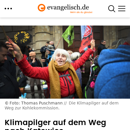
Direkt
zum
Inhalt
Foto: Thomas Puschmann
Die Klimapilger auf dem
Weg zur Kohlekommission.
Klimapilger auf dem Weg