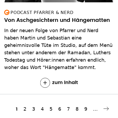
PODCAST PFARRER & NERD
Von Aschgesichtern und Hängematten
In der neuen Folge von Pfarrer und Nerd
haben Martin und Sebastian eine
geheimnisvolle Tüte im Studio, auf dem Menü
stehen unter anderem der Ramadan, Luthers
Todestag und Hörer:innen erfahren endlich,
woher das Wort "Hängematte" kommt.
zum Inhalt
Seite
2
Seite
3
Seite
4
Seite
5
Seite
6
Seite
7
Seite
8
Seite
9
…
Aktuelle
1
Nächste Seite
››
Seitennummerierung
Seite