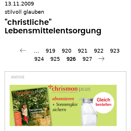
13.11.2009
stilvoll glauben
"christliche"
Lebensmittelentsorgung
…
Seite
919
Seite
920
Seite
921
Seite
922
Seite
923
ck
Seitennummerierung
Seite
924
Seite
925
Seite
927
Aktuelle
926
Nächste Seite
Weiter ›
Seite