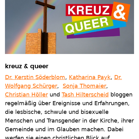
kreuz & queer
Dr. Kerstin Söderblom
,
Katharina Payk
,
Dr.
Wolfgang Schürger
,
Sonja Thomaier
,
Christian Höller
und
Tash Hilterscheid
bloggen
regelmäßig über Ereignisse und Erfahrungen,
die lesbische, schwule und bisexuelle
Menschen und Transgender in der Kirche, ihrer
Gemeinde und im Glauben machen. Dabei
werfen sie einen christlichen Blick auf