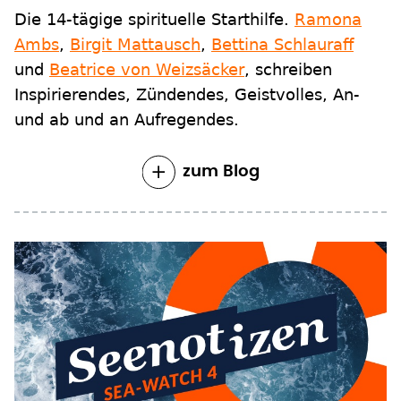
Die 14-tägige spirituelle Starthilfe.
Ramona
Ambs
,
Birgit Mattausch
,
Bettina Schlauraff
und
Beatrice von Weizsäcker
, schreiben
Inspirierendes, Zündendes, Geistvolles, An-
und ab und an Aufregendes.
zum Blog