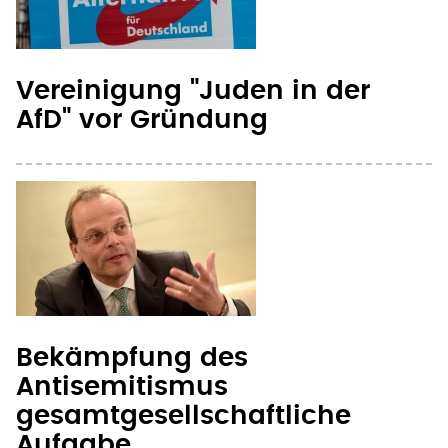
Vereinigung "Juden in der
AfD" vor Gründung
Bekämpfung des
Antisemitismus
gesamtgesellschaftliche
Aufgabe
Seite 2
chste Seite
‹ vorherige Seite
nächste Seite ›