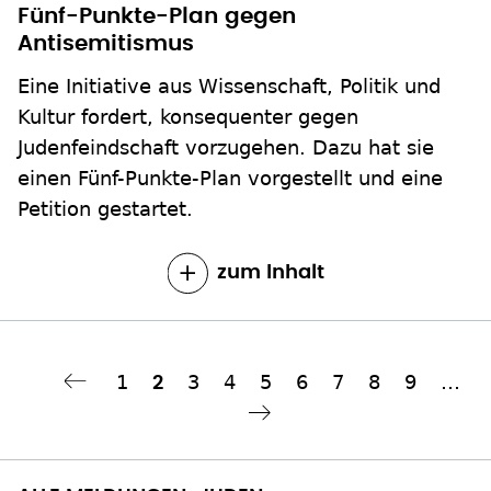
Fünf-Punkte-Plan gegen
Antisemitismus
Eine Initiative aus Wissenschaft, Politik und
Kultur fordert, konsequenter gegen
Judenfeindschaft vorzugehen. Dazu hat sie
einen Fünf-Punkte-Plan vorgestellt und eine
Petition gestartet.
zum Inhalt
Seite
1
Seite
3
Seite
4
Seite
5
Seite
6
Seite
7
Seite
8
Seite
9
…
Aktuelle
2
Seitennummerierung
Seite
hste Seite
››