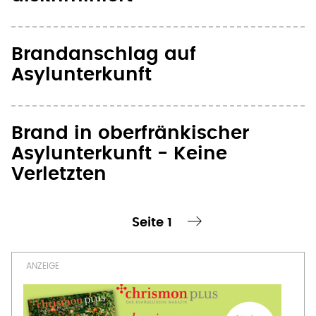
Brandanschlag auf
Asylunterkunft
Brand in oberfränkischer
Asylunterkunft - Keine
Verletzten
Seite 1
te Seite
nächste Seite ›
Seitennummerierung