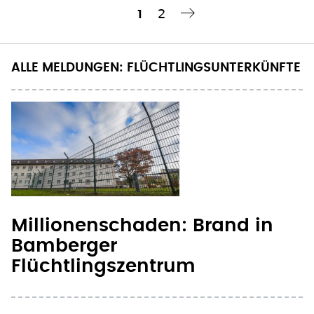
Seite
2
Aktuelle
1
Nächste Seite
››
Seitennummerierung
Seite
ALLE MELDUNGEN: FLÜCHTLINGSUNTERKÜNFTE
Millionenschaden: Brand in
Bamberger
Flüchtlingszentrum