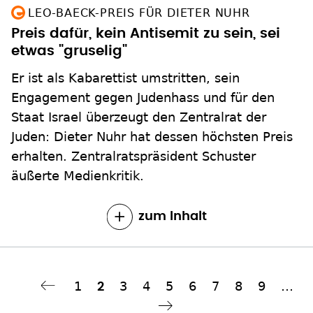
LEO-BAECK-PREIS FÜR DIETER NUHR
Preis dafür, kein Antisemit zu sein, sei
etwas "gruselig"
Er ist als Kabarettist umstritten, sein
Engagement gegen Judenhass und für den
Staat Israel überzeugt den Zentralrat der
Juden: Dieter Nuhr hat dessen höchsten Preis
erhalten. Zentralratspräsident Schuster
äußerte Medienkritik.
zum Inhalt
Seite
1
Seite
3
Seite
4
Seite
5
Seite
6
Seite
7
Seite
8
Seite
9
…
Aktuelle
2
Seitennummerierung
Seite
hste Seite
››