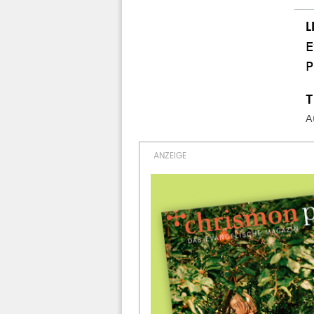
E
P
A