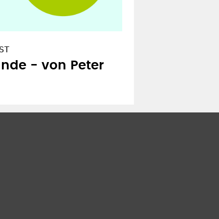
ST
de - von Peter