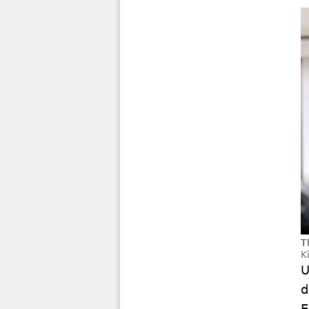
T
K
U
d
E