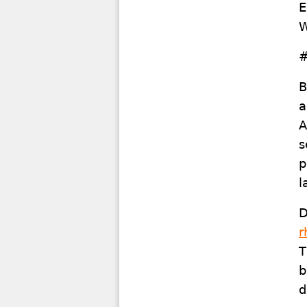
E
W
#
B
a
A
s
p
l
D
r
T
b
d