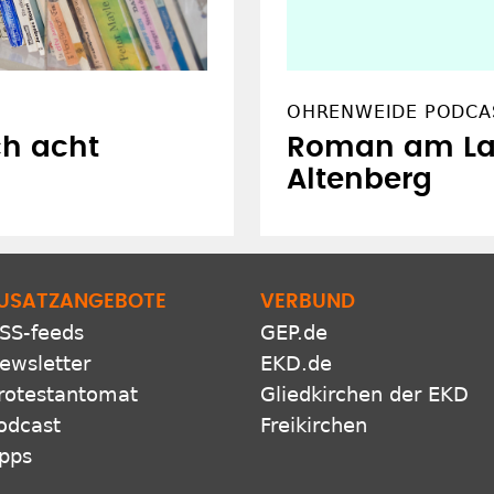
OHRENWEIDE PODCA
h acht
Roman am Lan
Altenberg
USATZANGEBOTE
VERBUND
SS-feeds
GEP.de
ewsletter
EKD.de
rotestantomat
Gliedkirchen der EKD
odcast
Freikirchen
pps