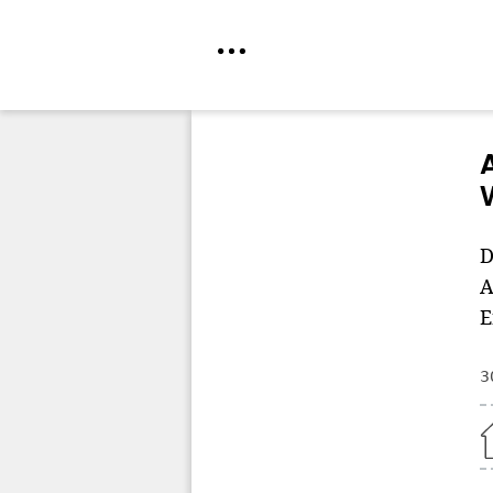
Direkt
zum
Inhalt
D
A
E
3
Home