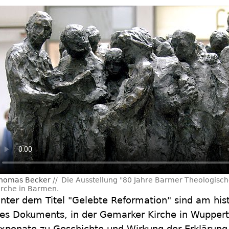
homas Becker
Die Ausstellung "80 Jahre Barmer Theologisch
irche in Barmen.
nter dem Titel "Gelebte Reformation" sind am his
es Dokuments, in der Gemarker Kirche in Wupper
xponate zu Geschichte und Wirkung der Erklärung