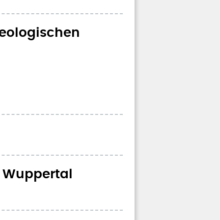
heologischen
n Wuppertal