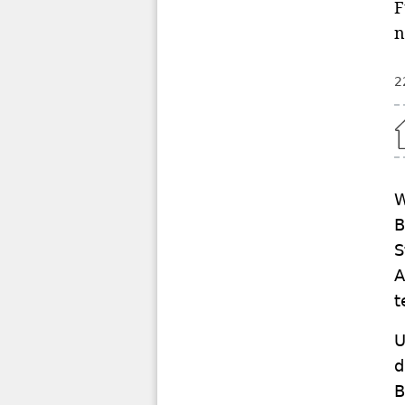
F
n
2
Home
W
B
S
A
t
U
d
B