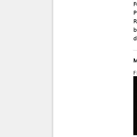
F
P
R
b
d
M
F