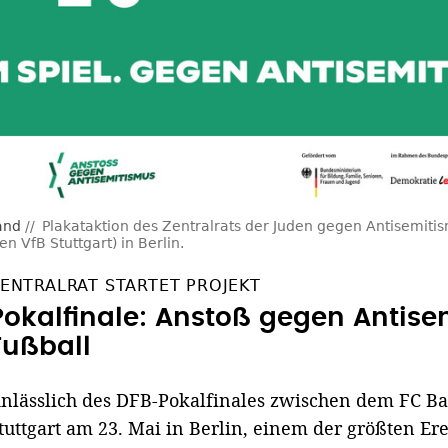
and
Plakataktion des Zentralrats der Juden gegen Antisemiti
VfB Stuttgart) in Berlin.
ENTRALRAT STARTET PROJEKT
Pokalfinale: Anstoß gegen Antis
Fußball
nlässlich des DFB-Pokalfinales zwischen dem FC 
tuttgart am 23. Mai in Berlin, einem der größten Er