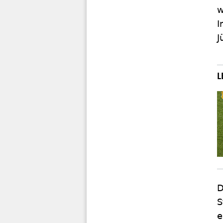
w
I
J
D
S
e