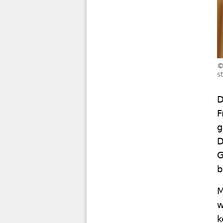
s
D
F
g
D
G
b
M
w
k