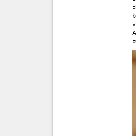
d
b
v
A
z