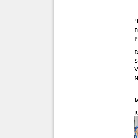
T
"
F
P
D
S
V
N
M
R