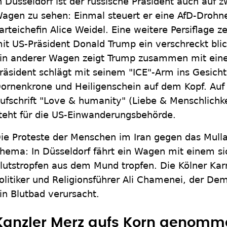
n Düsseldorf ist der russische Präsident auch auf z
agen zu sehen: Einmal steuert er eine AfD-Drohn
arteichefin Alice Weidel. Eine weitere Persiflage 
it US-Präsident Donald Trump ein verschreckt bli
in anderer Wagen zeigt Trump zusammen mit einer
räsident schlägt mit seinem "ICE"-Arm ins Gesich
ornenkrone und Heiligenschein auf dem Kopf. Auf 
ufschrift "Love & humanity" (Liebe & Menschlichke
teht für die US-Einwanderungsbehörde.
ie Proteste der Menschen im Iran gegen das Mull
hema: In Düsseldorf fährt ein Wagen mit einem s
lutstropfen aus dem Mund tropfen. Die Kölner Kar
olitiker und Religionsführer Ali Chamenei, der Dem
in Blutbad verursacht.
Kanzler Merz aufs Korn genomm