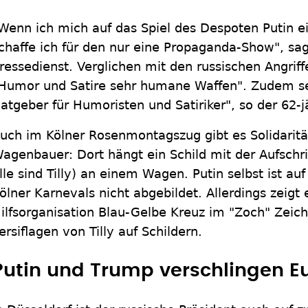
Wenn ich mich auf das Spiel des Despoten Putin e
chaffe ich für den nur eine Propaganda-Show", sa
ressedienst. Verglichen mit den russischen Angriff
Humor und Satire sehr humane Waffen". Zudem sei
atgeber für Humoristen und Satiriker", so der 62-j
uch im Kölner Rosenmontagszug gibt es Solidarit
agenbauer: Dort hängt ein Schild mit der Aufschrif
lle sind Tilly) an einem Wagen. Putin selbst ist a
ölner Karnevals nicht abgebildet. Allerdings zeigt
ilfsorganisation Blau-Gelbe Kreuz im "Zoch" Zeic
ersiflagen von Tilly auf Schildern.
Putin und Trump verschlingen E