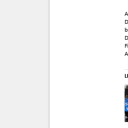
A
D
b
D
F
A