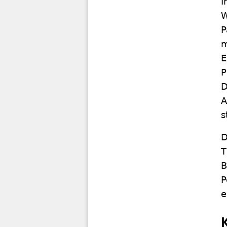
I
W
P
m
E
P
D
A
s
D
T
B
P
e