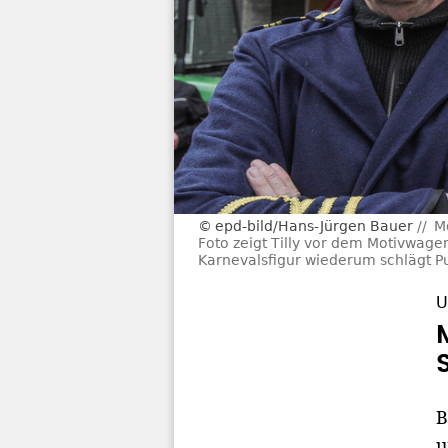
epd-bild/Hans-Jürgen Bauer
M
Foto zeigt Tilly vor dem Motivwage
Karnevalsfigur wiederum schlägt Pu
U
B
u