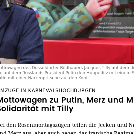
ottowagen des Düsseldorfer Bildhauers Jacques Tilly auf dem 
n, auf dem Russlands Präsident Putin den Hoppeditz mit einem S
tin mit einer Narrenpritsche auf den Kopf.
MZÜGE IN KARNEVALSHOCHBURGEN
Mottowagen zu Putin, Merz und M
Solidarität mit Tilly
ei den Rosenmontagszügen teilen die Jecken und N
nd Merz aus, aber auch gegen das iranische Regime