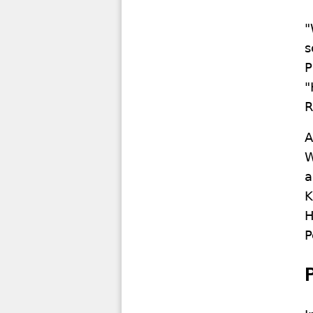
"
s
P
"
R
A
W
a
K
H
P