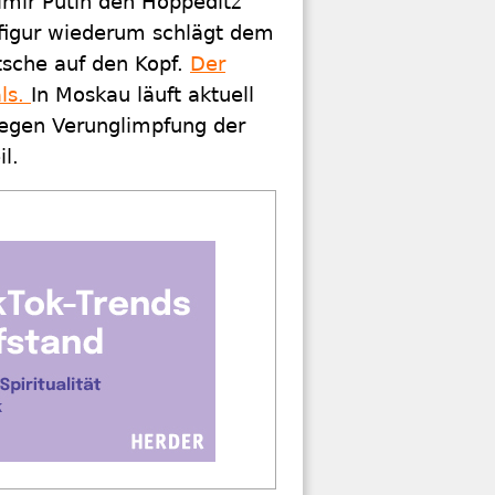
imir Putin den Hoppeditz
sfigur wiederum schlägt dem
itsche auf den Kopf.
Der
ls.
In Moskau läuft aktuell
egen Verunglimpfung der
l.