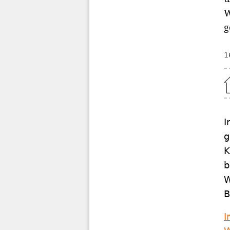
W
g
1
Home
I
g
K
b
W
B
I