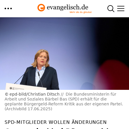
Direkt
zum
Inhalt
epd-bild/Christian Ditsch
Die Bundesministerin für
Arbeit und Soziales Bärbel Bas (SPD) erhält für die
geplante Bürgergeld-Reform Kritik aus der eigenen Partei.
(Archivbild 17.06.2025)
SPD-MITGLIEDER WOLLEN ÄNDERUNGEN