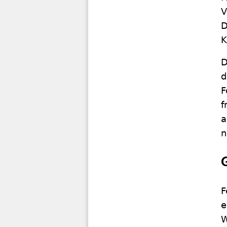
V
D
K
D
d
F
f
a
n
F
e
W