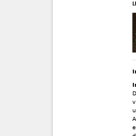
I
I
D
v
u
A
e
d