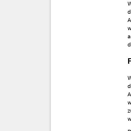
W
d
A
w
a
d
W
d
A
w
z
w