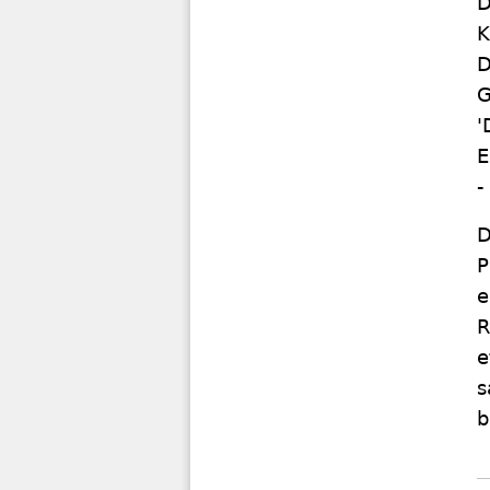
D
K
D
G
'
E
-
D
P
e
R
e
s
b