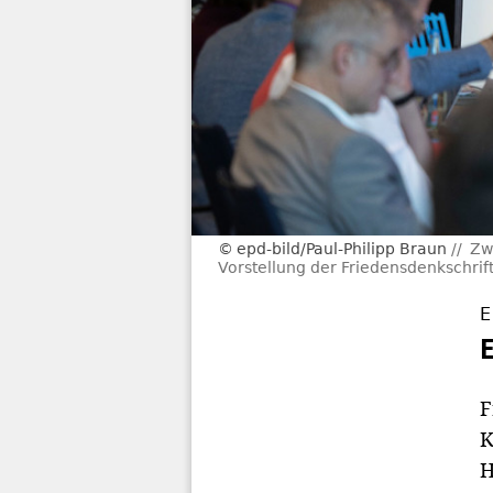
epd-bild/Paul-Philipp Braun
Zw
Vorstellung der Friedensdenkschrif
E
F
K
H