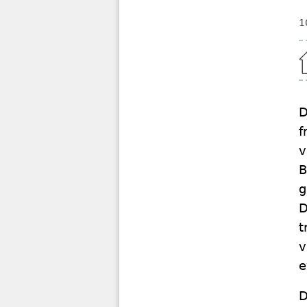
1
Home
D
f
v
B
g
D
t
v
e
D