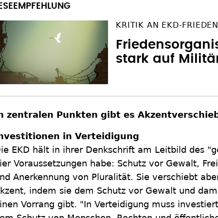
KRITIK AN EKD-FRIEDE
Friedensorgani
stark auf Militä
n zentralen Punkten gibt es Akzentverschi
nvestitionen in Verteidigung
ie EKD hält in ihrer Denkschrift am Leitbild des "g
ier Voraussetzungen habe: Schutz vor Gewalt, Freih
nd Anerkennung von Pluralität. Sie verschiebt ab
kzent, indem sie dem Schutz vor Gewalt und damit
inen Vorrang gibt. "In Verteidigung muss investier
em Schutz von Menschen, Rechten und öffentlicher