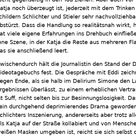
atja noch überzeugt ist, jederzeit mit dem Trinke
childern Schlichter und Stieler sehr nachvollziehb
bstürzt. Dass die Handlung so realitätsnah wirkt, 
at viele eigene Erfahrungen ins Drehbuch einfließ
ene Szene, in der Katja die Reste aus mehreren Fla
as sie anschließend leert.
wischendurch hält die Journalistin den Stand der D
ideotagebuchs fest. Die Gespräche mit Eddi zeichn
egen Ende, als sie halb im Delirium Simone den L
rgebnissen überlässt, zu einem erheblichen Vertra
st Suff, nicht selten bis zur Besinnungslosigkeit.
ein durchgehend deprimierendes Drama geworden is
chlichters Inszenierung, andererseits aber trotz 
ls Katja auf der Straße kollabiert und von Mensch
eißen Masken umgeben ist, reicht sie sich selbst d