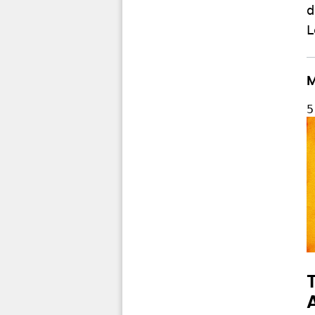
d
L
M
5