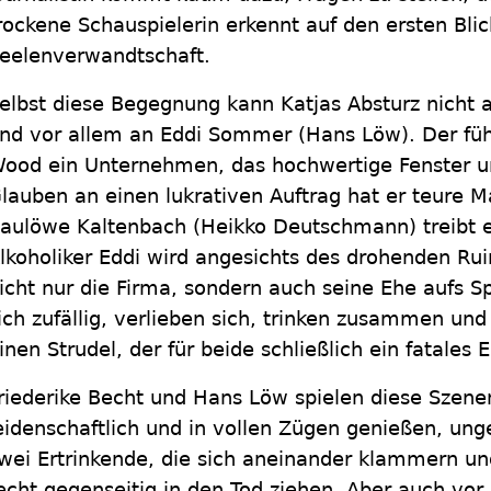
rockene Schauspielerin erkennt auf den ersten Blic
eelenverwandtschaft.
elbst diese Begegnung kann Katjas Absturz nicht a
nd vor allem an Eddi Sommer (Hans Löw). Der fü
ood ein Unternehmen, das hochwertige Fenster und
lauben an einen lukrativen Auftrag hat er teure M
aulöwe Kaltenbach (Heikko Deutschmann) treibt e
lkoholiker Eddi wird angesichts des drohenden Ruin
icht nur die Firma, sondern auch seine Ehe aufs S
ich zufällig, verlieben sich, trinken zusammen u
inen Strudel, der für beide schließlich ein fatale
riederike Becht und Hans Löw spielen diese Szene
eidenschaftlich und in vollen Zügen genießen, un
wei Ertrinkende, die sich aneinander klammern und
echt gegenseitig in den Tod ziehen. Aber auch vor