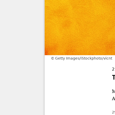
Getty Images/iStockphoto/vicnt
2
M
A
2