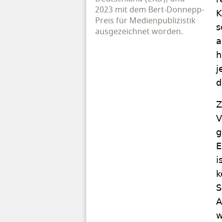
2023 mit dem Bert-Donnepp-
K
Preis für Medienpublizistik
s
ausgezeichnet worden.
a
h
j
d
Z
V
g
E
i
k
S
A
w