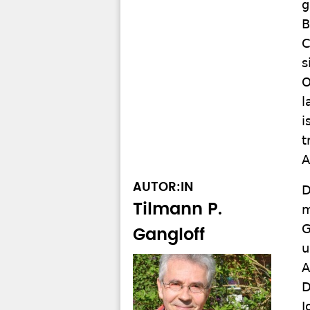
g
B
C
s
O
l
i
t
A
AUTOR:IN
D
Tilmann P.
m
G
Gangloff
u
A
D
J