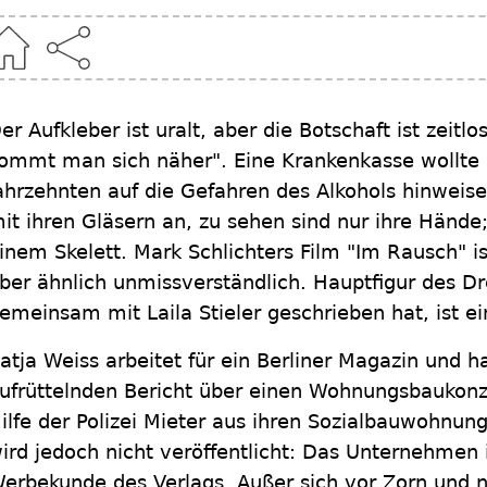
er Aufkleber ist uralt, aber die Botschaft ist zeitlo
ommt man sich näher". Eine Krankenkasse wollte 
ahrzehnten auf die Gefahren des Alkohols hinweis
it ihren Gläsern an, zu sehen sind nur ihre Hände;
inem Skelett. Mark Schlichters Film "Im Rausch" is
ber ähnlich unmissverständlich. Hauptfigur des D
emeinsam mit Laila Stieler geschrieben hat, ist ein
atja Weiss arbeitet für ein Berliner Magazin und h
ufrüttelnden Bericht über einen Wohnungsbaukonz
ilfe der Polizei Mieter aus ihren Sozialbauwohnung 
ird jedoch nicht veröffentlicht: Das Unternehmen i
erbekunde des Verlags. Außer sich vor Zorn und n