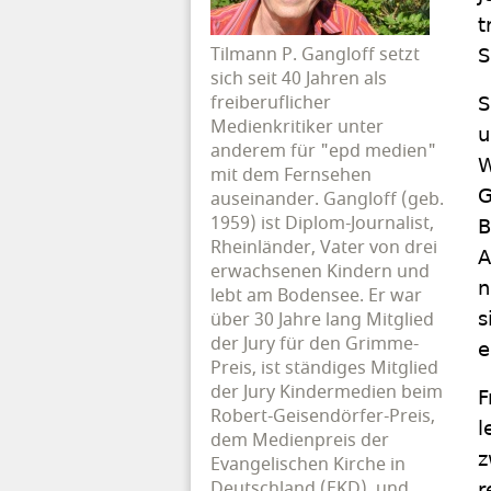
t
Tilmann P. Gangloff setzt
S
sich seit 40 Jahren als
freiberuflicher
S
Medienkritiker unter
u
anderem für "epd medien"
W
mit dem Fernsehen
G
auseinander. Gangloff (geb.
1959) ist Diplom-Journalist,
B
Rheinländer, Vater von drei
A
erwachsenen Kindern und
n
lebt am Bodensee. Er war
über 30 Jahre lang Mitglied
s
der Jury für den Grimme-
e
Preis, ist ständiges Mitglied
der Jury Kindermedien beim
F
Robert-Geisendörfer-Preis,
l
dem Medienpreis der
z
Evangelischen Kirche in
Deutschland (EKD), und
r