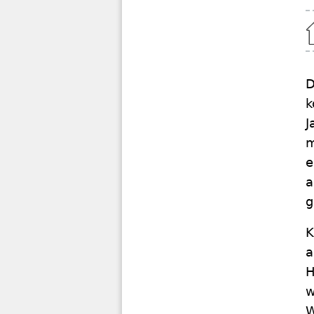
Home
D
k
J
m
e
a
g
K
a
H
w
W