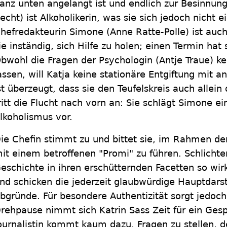
anz unten angelangt ist und endlich zur Besinnung
echt) ist Alkoholikerin, was sie sich jedoch nicht e
hefredakteurin Simone (Anne Ratte-Polle) ist auch 
ie inständig, sich Hilfe zu holen; einen Termin hat
bwohl die Fragen der Psychologin (Antje Traue) ke
assen, will Katja keine stationäre Entgiftung mit a
st überzeugt, dass sie den Teufelskreis auch allei
ritt die Flucht nach vorn an: Sie schlägt Simone e
lkoholismus vor.
ie Chefin stimmt zu und bittet sie, im Rahmen de
it einem betroffenen "Promi" zu führen. Schlichter
eschichte in ihren erschütternden Facetten so wir
nd schicken die jederzeit glaubwürdige Hauptdarste
bgründe. Für besondere Authentizität sorgt jedoch 
rehpause nimmt sich Katrin Sass Zeit für ein Gesp
ournalistin kommt kaum dazu, Fragen zu stellen, d