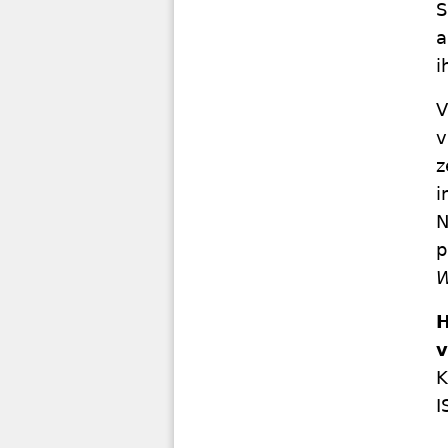
S
a
i
V
v
z
i
N
p
W
H
v
K
I