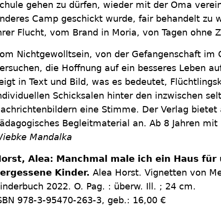
chule gehen zu dürfen, wieder mit der Oma vereint
nderes Camp geschickt wurde, fair behandelt zu 
hrer Flucht, vom Brand in Moria, von Tagen ohne 
om Nichtgewolltsein, von der Gefangenschaft im 
ersuchen, die Hoffnung auf ein besseres Leben au
eigt in Text und Bild, was es bedeutet, Flüchtlingsk
ndividuellen Schicksalen hinter den inzwischen s
achrichtenbildern eine Stimme. Der Verlag bietet 
ädagogisches Begleitmaterial an. Ab 8 Jahren mit
iebke Mandalka
orst, Alea: Manchmal male ich ein Haus für
ergessene Kinder.
Alea Horst. Vignetten von Meh
inderbuch 2022. O. Pag. : überw. Ill. ; 24 cm.
SBN 978-3-95470-263-3, geb.: 16,00 €