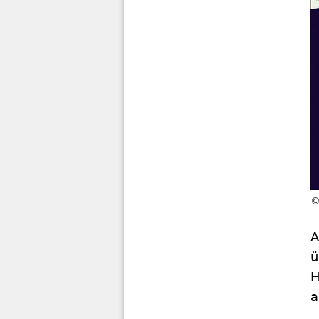
A
ü
H
a