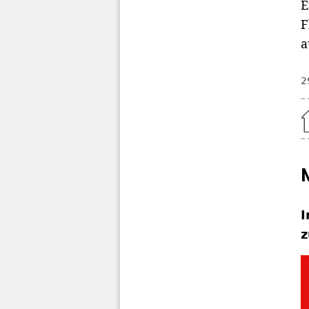
E
F
a
2
Home
I
z