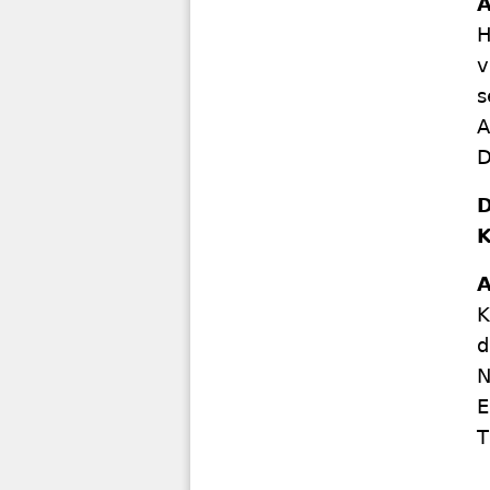
A
H
v
s
A
D
D
K
A
K
d
N
E
T