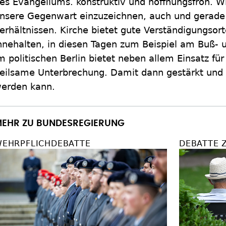
es Evangeliums. konstruktiv und hoffnungsfroh. W
nsere Gegenwart einzuzeichnen, auch und gerade
erhältnissen. Kirche bietet gute Verständigungsor
nnehalten, in diesen Tagen zum Beispiel am Buß- 
m politischen Berlin bietet neben allem Einsatz f
eilsame Unterbrechung. Damit dann gestärkt und 
erden kann.
EHR ZU BUNDESREGIERUNG
EHRPFLICHDEBATTE
DEBATTE 