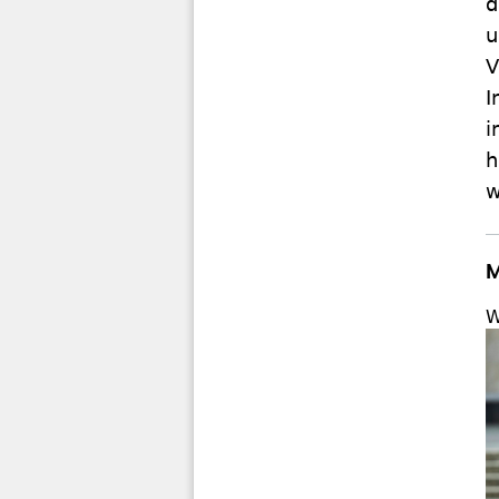
d
u
V
I
i
h
w
M
W