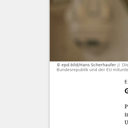
epd-bild/Hans Scherhaufer
Di
Bundesrepublik und der EU mitunte
E
P
i
U