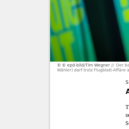
© epd-bild/Tim Wegner
Der ba
Wähler) darf trotz Flugblatt-Affäre
S
T
s
S