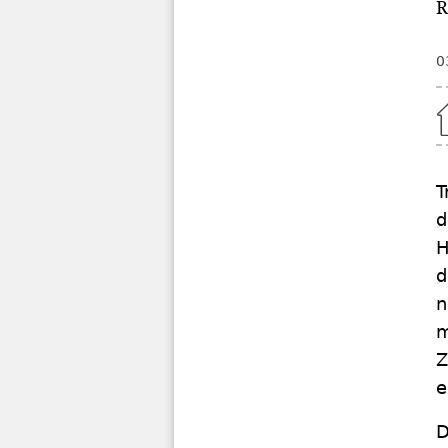
R
0
Home
T
d
H
d
n
m
Z
e
D