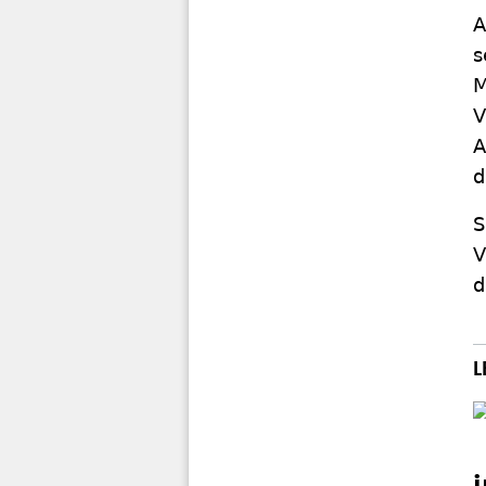
A
s
M
V
A
d
S
V
d