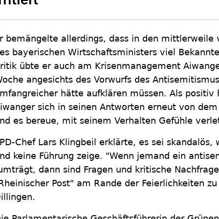
rritiert
r bemängelte allerdings, dass in den mittlerweile 
es bayerischen Wirtschaftsministers viel Bekannt
ritik übte er auch am Krisenmanagement Aiwange
oche angesichts des Vorwurfs des Antisemitismus 
mfangreicher hätte aufklären müssen. Als positiv 
iwanger sich in seinen Antworten erneut von dem F
nd es bereue, mit seinem Verhalten Gefühle verle
PD-Chef Lars Klingbeil erklärte, es sei skandalös, 
nd keine Führung zeige. "Wenn jemand ein antisemi
umträgt, dann sind Fragen und kritische Nachfragen
Rheinischer Post" am Rande der Feierlichkeiten zu
illingen.
ie Parlamentarische Geschäftsführerin der Grünen