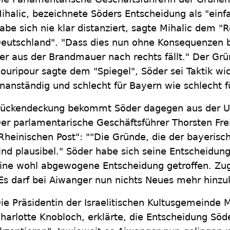
ihalic, bezeichnete Söders Entscheidung als "einf
abe sich nie klar distanziert, sagte Mihalic dem 
eutschland". "Dass dies nun ohne Konsequenzen ble
er aus der Brandmauer nach rechts fällt." Der Gr
ouripour sagte dem "Spiegel", Söder sei Taktik wic
nanständig und schlecht für Bayern wie schlecht f
ückendeckung bekommt Söder dagegen aus der Un
er parlamentarische Geschäftsführer Thorsten Fre
Rheinischen Post": ""Die Gründe, die der bayerisch
ind plausibel." Söder habe sich seine Entscheidun
ine wohl abgewogene Entscheidung getroffen. Zug
Es darf bei Aiwanger nun nichts Neues mehr hin
ie Präsidentin der Israelitischen Kultusgemeinde
harlotte Knobloch, erklärte, die Entscheidung Söder