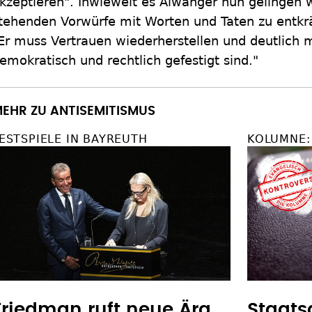
kzeptieren". Inwieweit es Aiwanger nun gelingen
tehenden Vorwürfe mit Worten und Taten zu entkrä
Er muss Vertrauen wiederherstellen und deutlich 
emokratisch und rechtlich gefestigt sind."
EHR ZU ANTISEMITISMUS
ESTSPIELE IN BAYREUTH
KOLUMNE:
Friedman ruft neue Ära
Staats