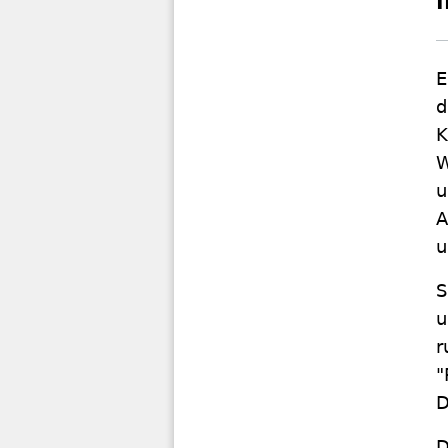
i
E
d
K
W
u
A
u
S
u
r
"
D
D