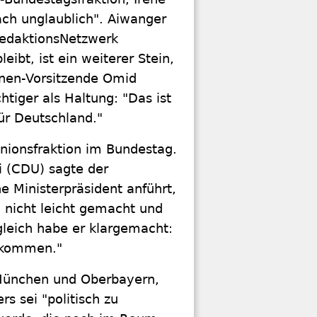
ach unglaublich". Aiwanger
"RedaktionsNetzwerk
ibt, ist ein weiterer Stein,
ünen-Vorsitzende Omid
htiger als Haltung: "Das ist
ür Deutschland."
ionsfraktion im Bundestag.
i (CDU) sagte der
e Ministerpräsident anführt,
g nicht leicht gemacht und
leich habe er klargemacht:
zukommen."
 München und Oberbayern,
s sei "politisch zu