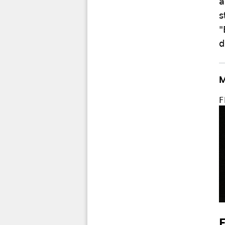
a
s
"
d
M
F