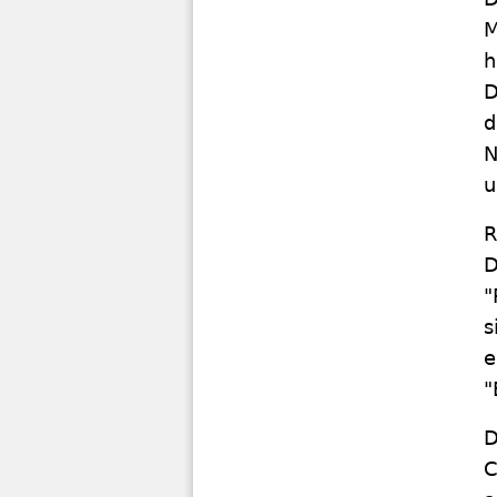
M
h
D
d
N
u
R
D
"
s
e
"
D
C