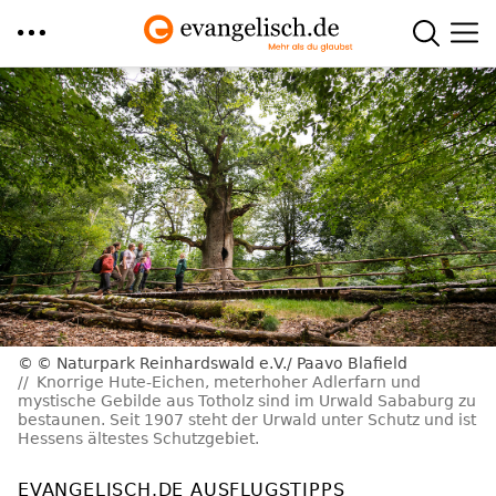
Direkt
zum
Inhalt
© Naturpark Reinhardswald e.V./ Paavo Blafield
Knorrige Hute-Eichen, meterhoher Adlerfarn und
mystische Gebilde aus Totholz sind im Urwald Sababurg zu
bestaunen. Seit 1907 steht der Urwald unter Schutz und ist
Hessens ältestes Schutzgebiet.
EVANGELISCH.DE AUSFLUGSTIPPS