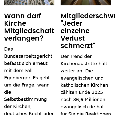
Wann darf
Mitgliederschw
Kirche
"Jeder
Mitgliedschaft
einzelne
verlangen?
Verlust
schmerzt"
Das
Bundesarbeitsgericht
Der Trend der
befasst sich erneut
Kirchenaustritte hält
mit dem Fall
weiter an: Die
Egenberger. Es geht
evangelischen und
um die Frage, wann
katholischen Kirchen
die
zählten Ende 2025
Selbstbestimmung
noch 36,6 Millionen.
der Kirchen,
evangelisch.de hat
deutsches Recht oder
für Sie die Reaktionen