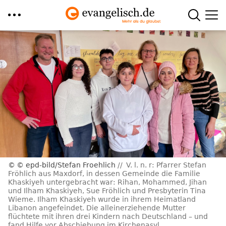
Direkt
zum
Inhalt
© epd-bild/Stefan Froehlich
V. l. n. r: Pfarrer Stefan
Fröhlich aus Maxdorf, in dessen Gemeinde die Familie
Khaskiyeh untergebracht war: Rihan, Mohammed, Jihan
und Ilham Khaskiyeh, Sue Fröhlich und Presbyterin Tina
Wieme. Ilham Khaskiyeh wurde in ihrem Heimatland
Libanon angefeindet. Die alleinerziehende Mutter
flüchtete mit ihren drei Kindern nach Deutschland – und
fand Hilfe vor Abschiebung im Kirchenasyl.