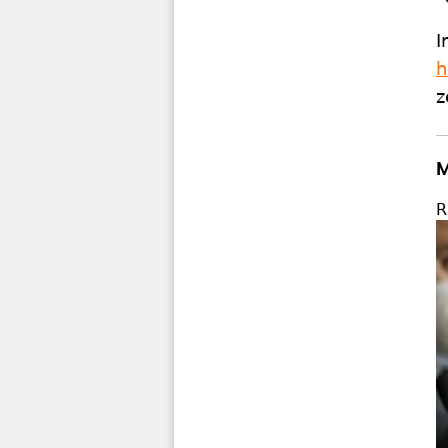
I
h
z
M
R