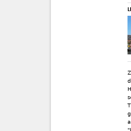
Z
d
H
s
T
g
a
"