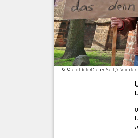
© epd-bild/Dieter Sell
Vor der
U
L
s