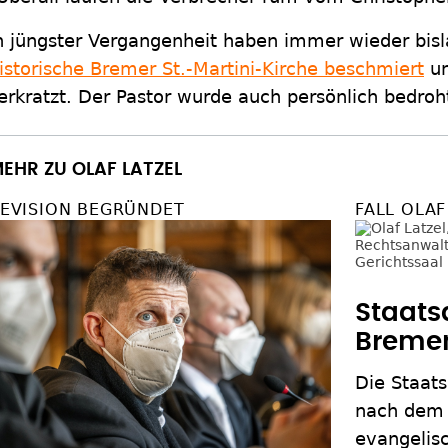
n jüngster Vergangenheit haben immer wieder bis
istorische Bremer St.-Martini-Kirche beschmiert
un
erkratzt. Der Pastor wurde auch persönlich bedroht.
EHR ZU OLAF LATZEL
EVISION BEGRÜNDET
FALL OLAF
Staats
Bremen
Die Staat
nach dem 
evangelisc
Revision e