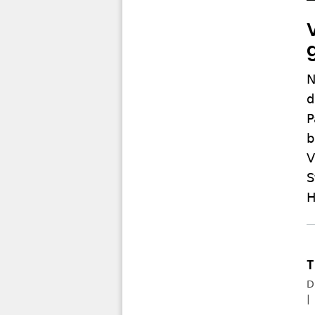
N
d
P
b
V
S
H
D