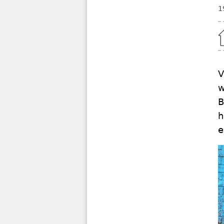
1
Home
V
w
B
h
e