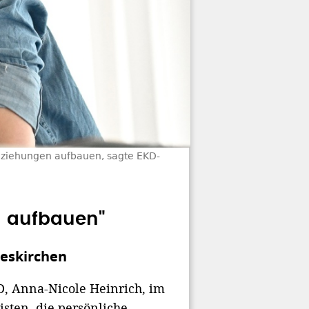
eziehungen aufbauen, sagte EKD-
n aufbauen"
deskirchen
KD, Anna-Nicole Heinrich, im
isten, die persönliche