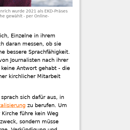
inrich wurde 2021 als EKD-Präses
he gewählt - per Online-
ich, Einzelne in ihrem
ch daran messen, ob sie
ne bessere Sprachfähigkeit.
on Journalisten nach ihrer
 keine Antwort gehabt - die
er kirchlicher Mitarbeit
sprach sich dafür aus, in
talisierung
zu berufen. Um
er Kirche führe kein Weg
bstzweck, sondern müsse
rge, Verkündigung und