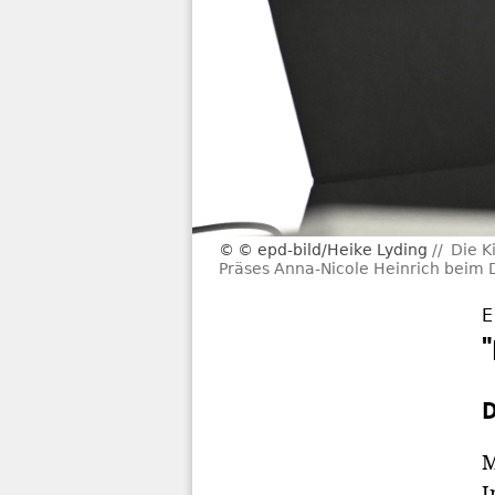
© epd-bild/Heike Lyding
Die K
Präses Anna-Nicole Heinrich beim 
E
D
M
I