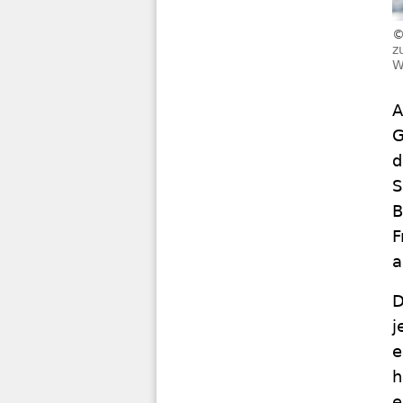
z
W
A
G
d
S
B
F
a
D
j
e
h
e