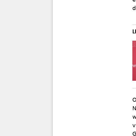
d
O
N
w
v
G