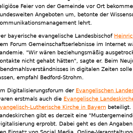
eligiöse Feier von der Gemeinde vor Ort bekomme
undesweiten Angeboten um, betonte der Wissensch
ommunikationsmanagement lehrt.
er bayerische evangelische Landesbischof
Heinri
em Forum Gemeinschaftserlebnisse im Internet w
andemie. "Wir wären beziehungsmäßig ausgetrockn
ontakte nicht gehabt hätten", sagte er. Beim Neuj
bendmahlsverständnisses in digitalen Zeiten solle 
assen, empfahl Bedford-Strohm.
m Digitalisierungsforum der
Evangelischen Lande
aren erstmals auch die
Evangelische Landeskirch
vangelisch-Lutherische Kirche in Bayern
beteiligt.
andeskirchen gibt es derzeit eine "Mustergemeind
igitalisierung erprobt. Dabei geht es den Angabe
en Einsatz von Social Media, Online-Veranstaltun