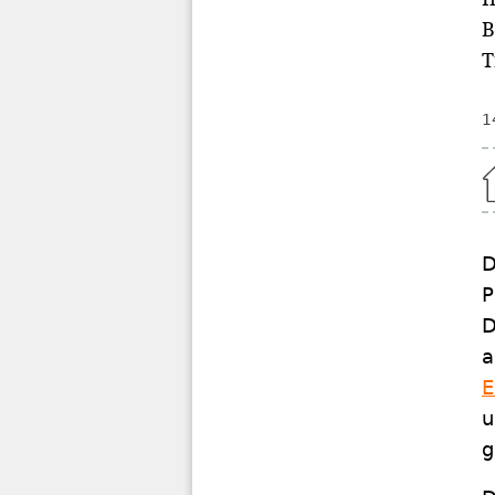
B
T
1
Home
D
P
D
a
E
u
g