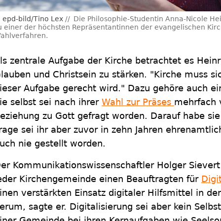
epd-bild/Tino Lex
Die Philosophie-Studentin Anna-Nicole He
u einer der höchsten Repräsentantinnen der evangelischen Kirc
ahlverfahren.
ls zentrale Aufgabe der Kirche betrachtet es Heinr
lauben und Christsein zu stärken. "Kirche muss si
ieser Aufgabe gerecht wird." Dazu gehöre auch ei
ie selbst sei nach ihrer
Wahl zur Präses
mehrfach v
eziehung zu Gott gefragt worden. Darauf habe sie
rage sei ihr aber zuvor in zehn Jahren ehrenamtlich
uch nie gestellt worden.
er Kommunikationswissenschaftler Holger Sievert 
eder Kirchengemeinde einen Beauftragten für
Digi
inen verstärkten Einsatz digitaler Hilfsmittel in d
erum, sagte er. Digitalisierung sei aber kein Sel
iner Gemeinde bei ihren Kernaufgaben wie Seelso