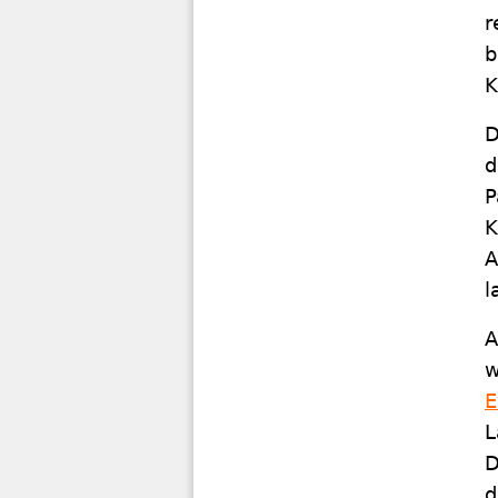
r
b
K
D
d
P
K
A
l
A
w
E
L
D
d