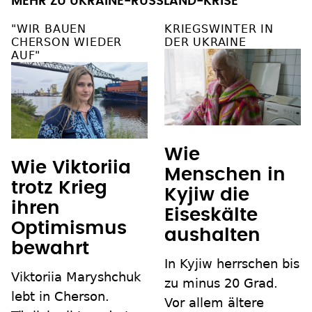
MEHR ZU UKRAINE-RUSSLAND-KRISE
"WIR BAUEN
KRIEGSWINTER IN
CHERSON WIEDER
DER UKRAINE
AUF"
Wie
Wie Viktoriia
Menschen in
trotz Krieg
Kyjiw die
ihren
Eiseskälte
Optimismus
aushalten
bewahrt
In Kyjiw herrschen bis
Viktoriia Maryshchuk
zu minus 20 Grad.
lebt in Cherson.
Vor allem ältere