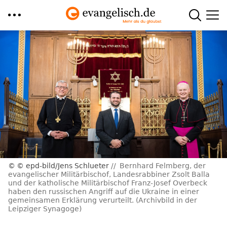
Direkt
zum
Inhalt
© epd-bild/Jens Schlueter
Bernhard Felmberg, der
evangelischer Militärbischof, Landesrabbiner Zsolt Balla
und der katholische Militärbischof Franz-Josef Overbeck
haben den russischen Angriff auf die Ukraine in einer
gemeinsamen Erklärung verurteilt. (Archivbild in der
Leipziger Synagoge)