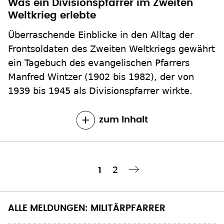
Was ein Divisionspfarrer im Zweiten
Weltkrieg erlebte
Überraschende Einblicke in den Alltag der
Frontsoldaten des Zweiten Weltkriegs gewährt
ein Tagebuch des evangelischen Pfarrers
Manfred Wintzer (1902 bis 1982), der von
1939 bis 1945 als Divisionspfarrer wirkte.
zum Inhalt
Seite
2
Aktuelle
1
Nächste Seite
››
Seitennummerierung
Seite
ALLE MELDUNGEN: MILITÄRPFARRER