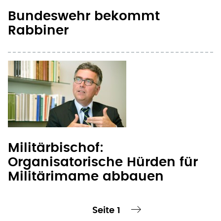
Bundeswehr bekommt
Rabbiner
Militärbischof:
Organisatorische Hürden für
Militärimame abbauen
Seite 1
te Seite
nächste Seite ›