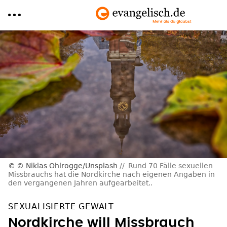
Direkt
zum
Inhalt
© Niklas Ohlrogge/Unsplash
Rund 70 Fälle sexuellen
Missbrauchs hat die Nordkirche nach eigenen Angaben in
den vergangenen Jahren aufgearbeitet..
SEXUALISIERTE GEWALT
Nordkirche will Missbrauch