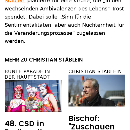
Stäblein
plädierte für eine Kirche, die „in den
wechselnden Ambivalenzen des Lebens“ Trost
spendet. Dabei solle „Sinn für die
Sentimentalitäten, aber auch Nüchternheit für
die Veränderungsprozesse“ zugelassen
werden.
MEHR ZU CHRISTIAN STÄBLEIN
BUNTE PARADE IN
CHRISTIAN STÄBLEIN
DER HAUPTSTADT
Bischof:
48. CSD in
"Zuschauen