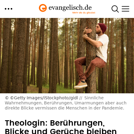
Direkt
zum
Inhalt
©Getty Images/iStockphoto/gidl
Sinnliche
Wahrnehmungen, Berührungen, Umarmungen aber auch
direkte Blicke vermissen die Menschen in der Pandemie.
Theologin: Berührungen,
Blicke und Gerüche bleiben