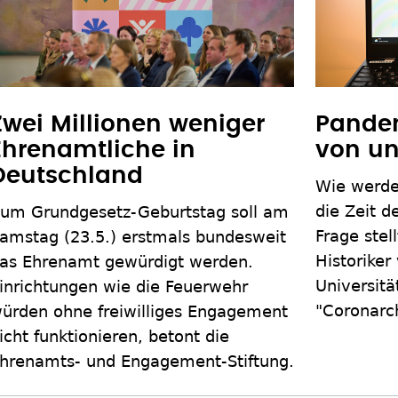
Zwei Millionen weniger
Pande
Ehrenamtliche in
von un
Deutschland
Wie werde
die Zeit d
um Grundgesetz-Geburtstag soll am
Frage stel
amstag (23.5.) erstmals bundesweit
Historiker
as Ehrenamt gewürdigt werden.
Universitä
inrichtungen wie die Feuerwehr
"Coronarch
ürden ohne freiwilliges Engagement
icht funktionieren, betont die
hrenamts- und Engagement-Stiftung.