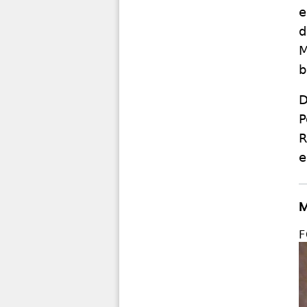
e
d
M
b
D
P
R
e
M
F