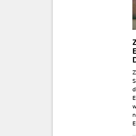
Z
S
d
E
w
n
E