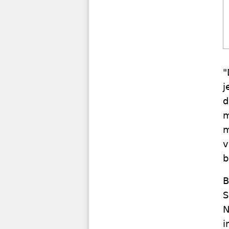
"
j
d
m
m
v
b
B
S
N
i