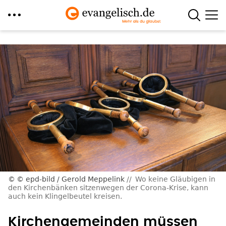
Direkt
zum
Inhalt
© epd-bild / Gerold Meppelink
Wo keine Gläubigen in
den Kirchenbänken sitzenwegen der Corona-Krise, kann
auch kein Klingelbeutel kreisen.
Kirchengemeinden müssen