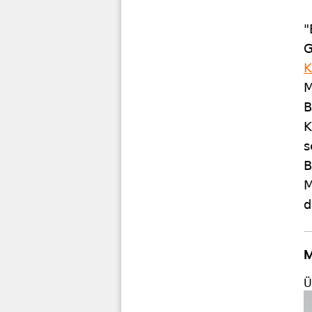
"
G
K
M
B
K
s
B
M
d
M
Ü