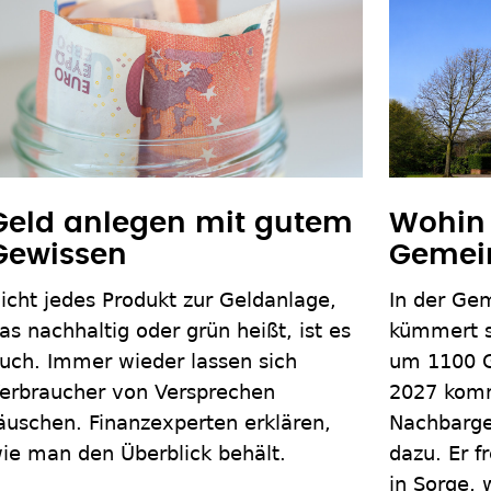
Geld anlegen mit gutem
Wohin 
Gewissen
Gemei
icht jedes Produkt zur Geldanlage,
In der Ge
as nachhaltig oder grün heißt, ist es
kümmert s
uch. Immer wieder lassen sich
um 1100 G
erbraucher von Versprechen
2027 kom
äuschen. Finanzexperten erklären,
Nachbarge
ie man den Überblick behält.
dazu. Er f
in Sorge,