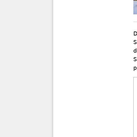
D
S
d
S
p