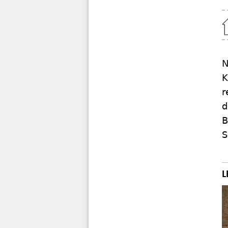
Home
N
K
r
d
B
S