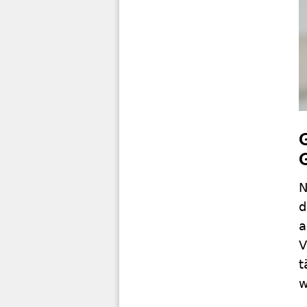
N
d
a
V
t
w