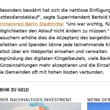
Besonders bewährt hat sich die nahtlose Einfügun
ottesdienstablauf", sagte Superintendent Bertol
irchenkreis Berlin Stadtmitte
: "Uns war wichtig, f
öglichkeiten den Ablauf nicht ändern zu müssen.
esuchern erhöhe dies die Akzeptanz des bargeldl
ollekten und Spenden könne jede teilnehmende K
elbst über ein Webportal einsehen und verwalten. 
egründung des digitalen Klingelbeutels, viele Ba
ünzeinzahlungen mehr akzeptieren und die Einzahl
ie Gemeinden oft mit hohen Kosten verbunden.
EHR ZU GELD
BER NACHHALTIGES INVESTMENT
WENN DER