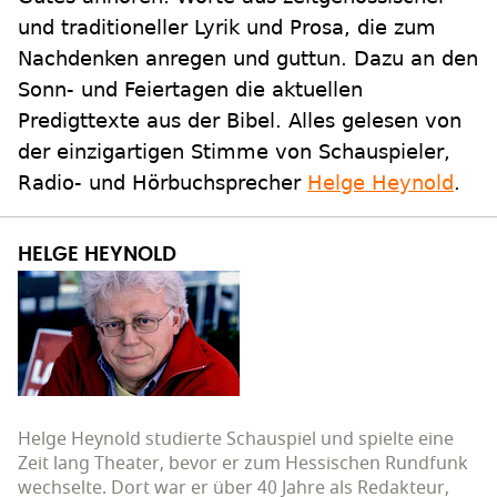
und traditioneller Lyrik und Prosa, die zum
Nachdenken anregen und guttun. Dazu an den
Sonn- und Feiertagen die aktuellen
Predigttexte aus der Bibel. Alles gelesen von
der einzigartigen Stimme von Schauspieler,
Radio- und Hörbuchsprecher
Helge Heynold
.
HELGE HEYNOLD
Helge Heynold studierte Schauspiel und spielte eine
Zeit lang Theater, bevor er zum Hessischen Rundfunk
wechselte. Dort war er über 40 Jahre als Redakteur,