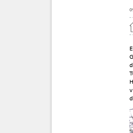
0
Home
E
G
d
T
H
v
d