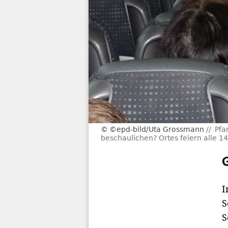
©epd-bild/Uta Grossmann
Pfa
beschaulichen? Ortes feiern alle 1
I
S
S