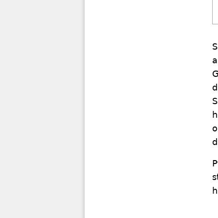
S
a
G
d
S
h
o
d
P
s
h