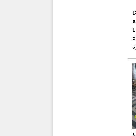
D
a
L
d
s