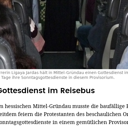
rrerin Ligaya Jardas hält in Mittel-Gründau einen Gottesdienst 
4 Tage ihre Sonntagsgottesdienste in diesem Provisorium.
Gottesdienst im Reisebus
m hessischen Mittel-Gründau musste die baufällige
eitdem feiern die Protestanten des beschaulichen Or
onntagsgottesdienste in einem gemütlichen Proviso