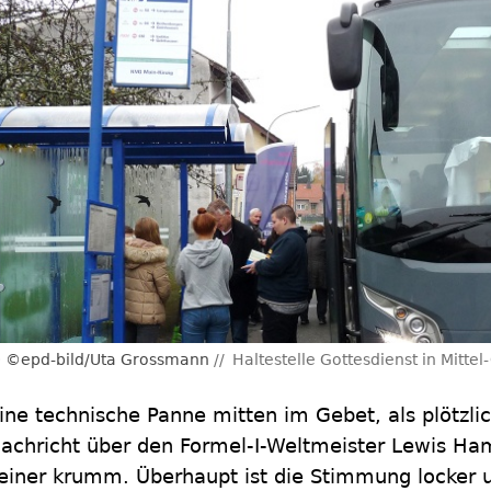
©epd-bild/Uta Grossmann
Haltestelle Gottesdienst in Mitte
ine technische Panne mitten im Gebet, als plötzli
achricht über den Formel-I-Weltmeister Lewis Ham
einer krumm. Überhaupt ist die Stimmung locker u