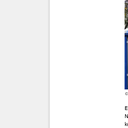
E
N
k