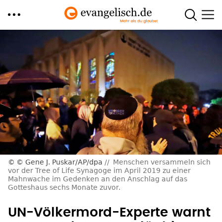
Direkt
zum
Inhalt
© Gene J. Puskar/AP/dpa
Menschen versammeln sich
vor der Tree of Life Synagoge im April 2019 zu einer
Mahnwache im Gedenken an den Anschlag auf das
Gotteshaus sechs Monate zuvor.
UN-Völkermord-Experte warnt