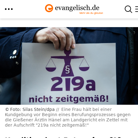
Direkt
zum
Inhalt
Foto: Silas Stein/dpa
Eine Frau hält bei einer
Kundgebung vor Beginn eines Berufungsprozesses gegen
die Gießener Ärztin Hänel am Landgericht ein Zettel mit
der Aufschrift "219a nicht zeitgemäß!"