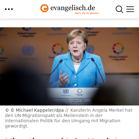
Direkt
zum
Inhalt
© Michael Kappeler/dpa
Kanzlerin Angela Merkel hat
den UN-Migrationspakt als Meilenstein in der
internationalen Politik für den Umgang mit Migration
gewürdigt.