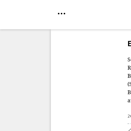
Direkt
zum
Inhalt
S
R
B
(
B
a
2
Home