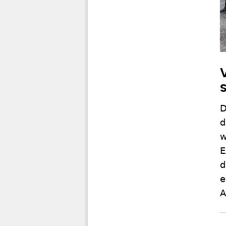
D
d
w
E
d
e
A