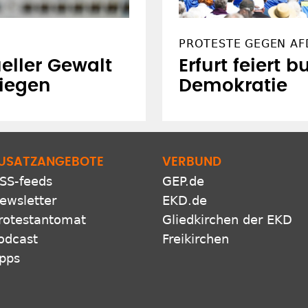
PROTESTE GEGEN AF
ueller Gewalt
Erfurt feiert 
tiegen
Demokratie
USATZANGEBOTE
VERBUND
SS-feeds
GEP.de
ewsletter
EKD.de
rotestantomat
Gliedkirchen der EKD
odcast
Freikirchen
pps