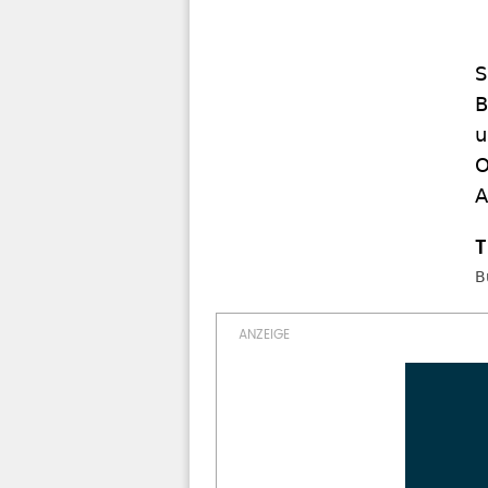
S
B
u
O
A
B