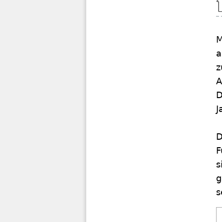
M
a
z
A
D
J
D
F
s
g
s