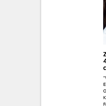
"
E
O
K
F