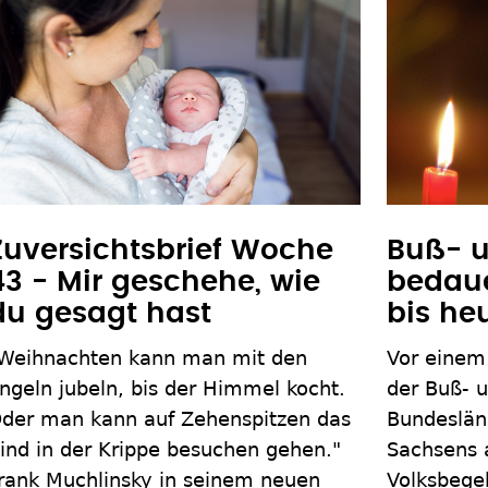
Zuversichtsbrief Woche
Buß- u
43 - Mir geschehe, wie
bedaue
du gesagt hast
bis he
Weihnachten kann man mit den
Vor einem
ngeln jubeln, bis der Himmel kocht.
der Buß- u
der man kann auf Zehenspitzen das
Bundeslän
ind in der Krippe besuchen gehen."
Sachsens 
rank Muchlinsky in seinem neuen
Volksbegeh