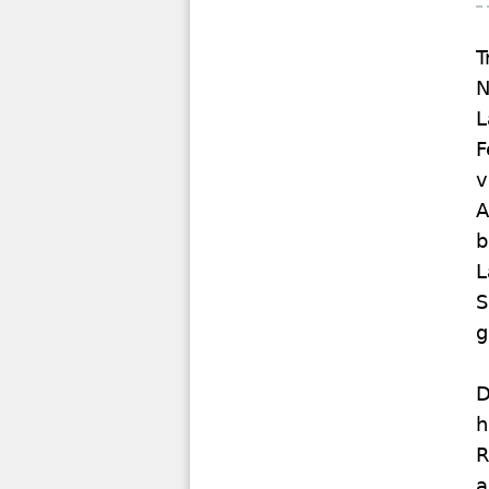
T
N
L
F
v
A
b
L
S
g
D
h
R
a