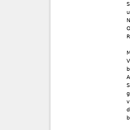
S
u
N
O
R
M
V
b
A
S
g
v
d
b