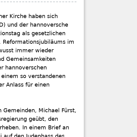
her Kirche haben sich
PD) und der hannoversche
ionstag als gesetzlichen
. Reformationsjubiläums im
ewusst immer wieder
und Gemeinsamkeiten
er hannoverschen
 einem so verstandenen
er Anlass für einen
n Gemeinden, Michael Fürst,
esregierung geübt, den
rheben. In einem Brief an
i auf den Judenhass des