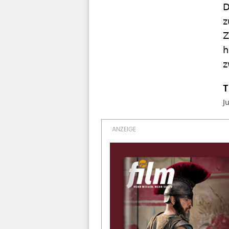
D
z
Z
h
z
J