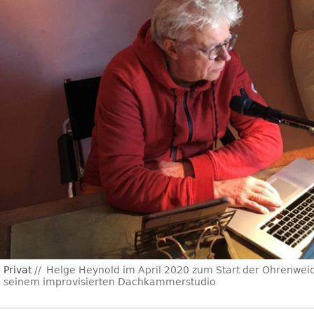
Privat
Helge Heynold im April 2020 zum Start der Ohrenwe
n seinem improvisierten Dachkammerstudio