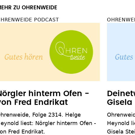
EHR ZU OHRENWEIDE
HRENWEIDE PODCAST
OHRENWEI
Nörgler hinterm Ofen -
Deinet
von Fred Endrikat
Gisela
hrenweide, Folge 2314. Helge
Ohrenweid
eynold liest: Nörgler hinterm Ofen -
Heynold l
on Fred Endrikat.
Gisela Ste