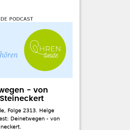
DE PODCAST
wegen - von
 Steineckert
e, Folge 2313. Helge
iest: Deinetwegen - von
ineckert.