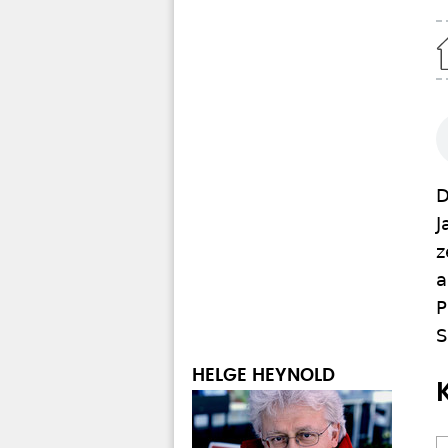
Home
D
J
z
a
P
S
HELGE HEYNOLD