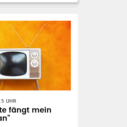
15 UHR
te fängt mein
an"