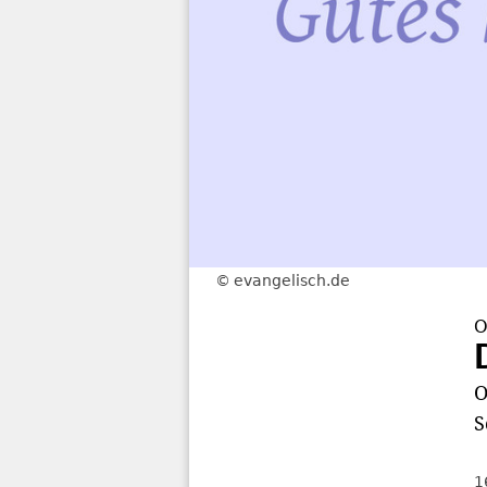
evangelisch.de
O
O
S
1