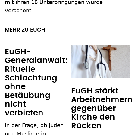
mit ihren 16 Unterbringungen wurde
verschont.
MEHR ZU EUGH
EuGH-
Generalanwalt:
Rituelle
Schlachtung
ohne
EuGH stärkt
Betäubung
Arbeitnehmern
nicht
gegenüber
verbieten
Kirche den
In der Frage, ob Juden
Rücken
und Muslime in