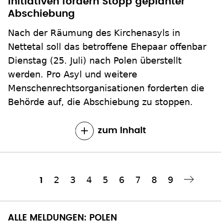
Initiativen fordern Stopp geplanter
Abschiebung
Nach der Räumung des Kirchenasyls in
Nettetal soll das betroffene Ehepaar offenbar
Dienstag (25. Juli) nach Polen überstellt
werden. Pro Asyl und weitere
Menschenrechtsorganisationen forderten die
Behörde auf, die Abschiebung zu stoppen.
zum Inhalt
Seite
2
Seite
3
Seite
4
Seite
5
Seite
6
Seite
7
Seite
8
Seite
9
Aktuelle
1
Nächste Seite
››
Seitennummerierung
Seite
ALLE MELDUNGEN: POLEN