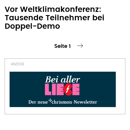
Vor Weltklimakonferenz:
Tausende Teilnehmer bei
Doppel-Demo
Seite 1
te Seite
nächste Seite ›
Seitennummerierung