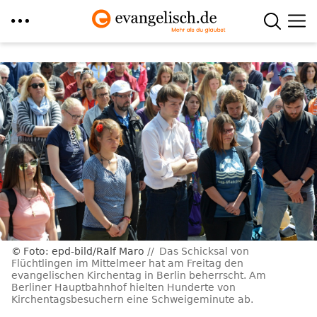
Direkt
zum
Inhalt
Foto: epd-bild/Ralf Maro
Das Schicksal von
Flüchtlingen im Mittelmeer hat am Freitag den
evangelischen Kirchentag in Berlin beherrscht. Am
Berliner Hauptbahnhof hielten Hunderte von
Kirchentagsbesuchern eine Schweigeminute ab.