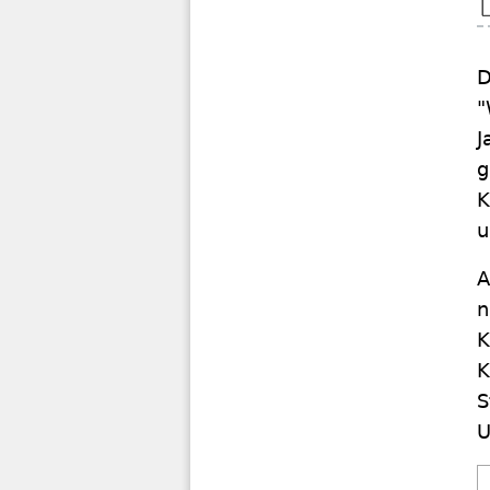
D
"
J
g
K
u
A
n
K
K
S
U