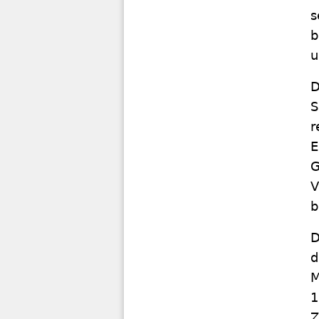
s
b
u
D
S
r
E
G
V
b
D
d
M
1
Z