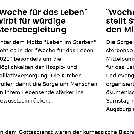
"Woche für das Leben"
"Woche
wirbt für würdige
stellt 
Sterbebegleitung
den Mi
nter dem Motto "Leben im Sterben"
Die Sorge
eht es in der "Woche für das Leben
sterbende
021" besonders um die
Mittelpunk
öglichkeiten der Hospiz- und
für das Le
alliativversorgung. Die Kirchen
und evang
ollen damit die Sorge um Menschen
organisie
n ihrem Lebensende stärker ins
ökumenisc
ewusstsein rücken.
Samstag m
Augsburg e
n dem Gottesdienst waren der kurhessische Bischo