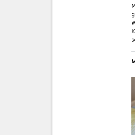
M
g
W
K
s
M