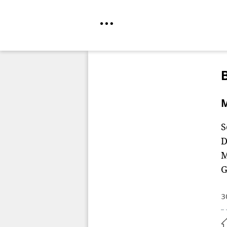
Direkt
zum
Inhalt
M
S
D
M
G
3
Home