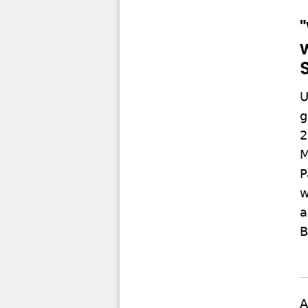
U
g
2
M
P
w
a
B
A