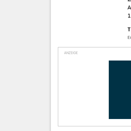
A
1
E