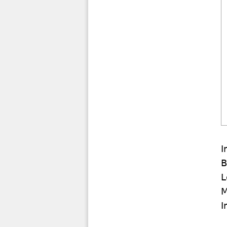
I
B
L
M
I