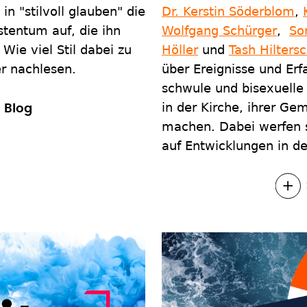
in "stilvoll glauben" die
Dr. Kerstin Söderblom
,
tentum auf, die ihn
Wolfgang Schürger
,
So
Wie viel Stil dabei zu
Höller
und
Tash Hilters
r nachlesen.
über Ereignisse und Erf
schwule und bisexuell
in der Kirche, ihrer G
 Blog
machen. Dabei werfen si
auf Entwicklungen in d