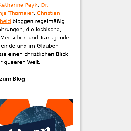
Katharina Payk
,
Dr.
nja Thomaier
,
Christian
cheid
bloggen regelmäßig
ahrungen, die lesbische,
e Menschen und Transgender
emeinde und im Glauben
e einen christlichen Blick
er queeren Welt.
zum Blog