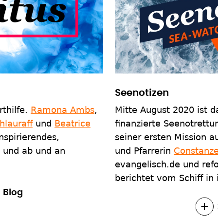
Seenotizen
rthilfe.
Ramona Ambs
,
Mitte August 2020 ist d
hlauraff
und
Beatrice
finanzierte Seenotrettu
Inspirierendes,
seiner ersten Mission au
- und ab und an
und Pfarrerin
Constanz
evangelisch.de und refo
berichtet vom Schiff in
 Blog