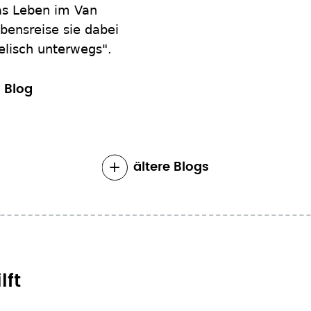
das Leben im Van
ubensreise sie dabei
gelisch unterwegs".
 Blog
ältere Blogs
lft