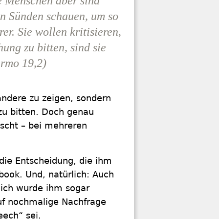
e Menschen aber sind
nen Sünden schauen, um so
er. Sie wollen kritisieren,
ung zu bitten, sind sie
ermo 19,2)
 andere zu zeigen, sondern
zu bitten. Doch genau
öscht – bei mehreren
 die Entscheidung, die ihm
ook. Und, natürlich: Auch
lich wurde ihm sogar
auf nochmalige Nachfrage
eech“ sei.