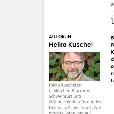
2
Home
AUTOR:IN
B
Heiko Kuschel
F
K
d
s
n
h
Heiko Kuschel ist
Citykirchen-Pfarrer in
Schweinfurt und
Öffentlichkeitsreferent des
Dekanats Schweinfurt. Wer
möchte, kann ihm auf