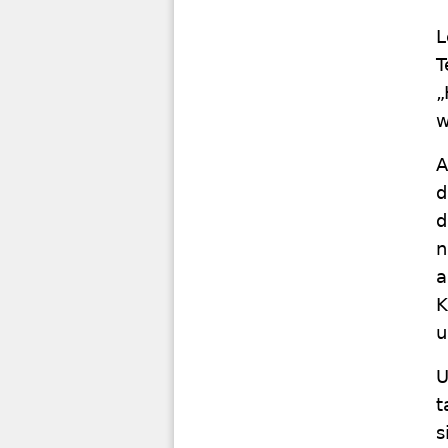
L
T
„
w
A
d
d
n
a
K
u
U
t
s