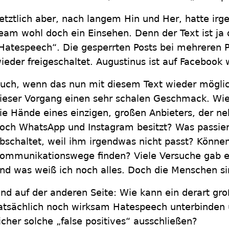
etztlich aber, nach langem Hin und Her, hatte ir
eam wohl doch ein Einsehen. Denn der Text ist ja
Hatespeech“. Die gesperrten Posts bei mehreren P
ieder freigeschaltet. Augustinus ist auf Facebook 
uch, wenn das nun mit diesem Text wieder möglich 
ieser Vorgang einen sehr schalen Geschmack. Wie
ie Hände eines einzigen, großen Anbieters, der n
och WhatsApp und Instagram besitzt? Was passie
bschaltet, weil ihm irgendwas nicht passt? Könne
ommunikationswege finden? Viele Versuche gab es
nd was weiß ich noch alles. Doch die Menschen si
nd auf der anderen Seite: Wie kann ein derart gr
atsächlich noch wirksam Hatespeech unterbinden 
icher solche „false positives“ ausschließen?