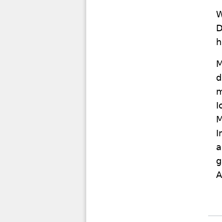
W
D
h
M
d
m
I
M
I
a
g
A