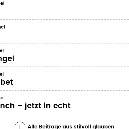
el
el
el
ngel
el
ebet
el
nch – jetzt in echt
Alle Beiträge aus stilvoll glauben