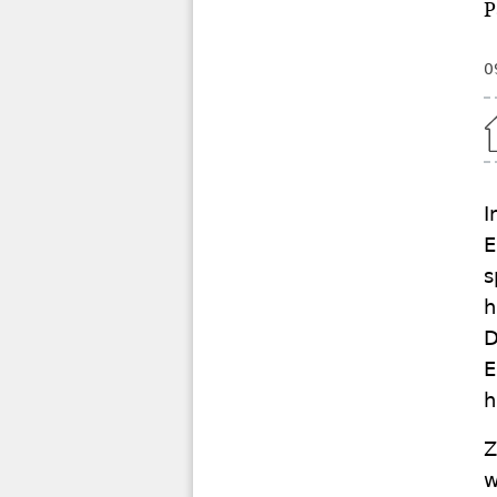
P
0
Home
I
E
s
h
D
E
h
Z
w