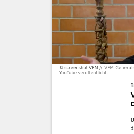
screenshot VEM
VEM-Generalse
YouTube veröffentlicht.
B
U
d