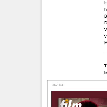
I
h
B
D
V
v
M
J