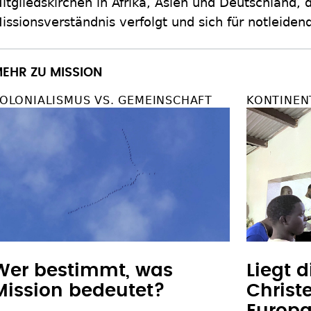
itgliedskirchen in Afrika, Asien und Deutschland, d
issionsverständnis verfolgt und sich für notleide
EHR ZU MISSION
OLONIALISMUS VS. GEMEINSCHAFT
KONTINEN
Wer bestimmt, was
Liegt 
Mission bedeutet?
Christ
Europ