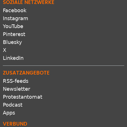
X
LinkedIn
ZUSATZANGEBOTE
RSS-feeds
Newsletter
Protestantomat
Podcast
Apps
VERBUND
GEP.de
EKD.de
Gliedkirchen der EKD
Freikirchen