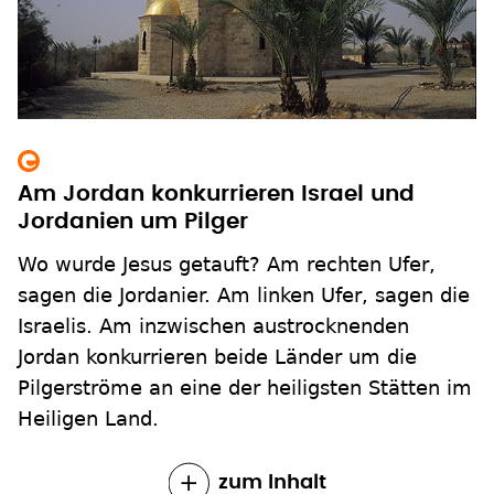
Am Jordan konkurrieren Israel und
Jordanien um Pilger
Wo wurde Jesus getauft? Am rechten Ufer,
sagen die Jordanier. Am linken Ufer, sagen die
Israelis. Am inzwischen austrocknenden
Jordan konkurrieren beide Länder um die
Pilgerströme an eine der heiligsten Stätten im
Heiligen Land.
zum Inhalt
Seite
2
Aktuelle
1
Nächste Seite
››
Seitennummerierung
Seite