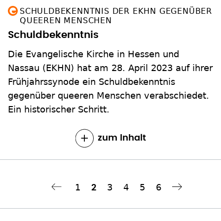
Schuldbekenntnis
Die Evangelische Kirche in Hessen und
Nassau (EKHN) hat am 28. April 2023 auf ihrer
Frühjahrssynode ein Schuldbekenntnis
gegenüber queeren Menschen verabschiedet.
Ein historischer Schritt.
zum Inhalt
Seite
1
Seite
3
Seite
4
Seite
5
Seite
6
Aktuelle
2
‹‹
Nächste Seite
››
Seitennummerierung
Seite
ALLE MELDUNGEN: SCHULD