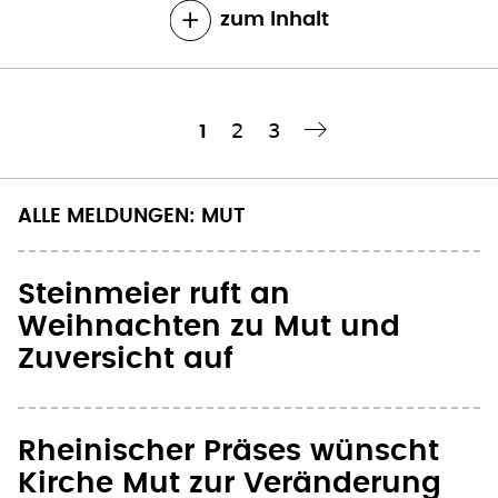
zum Inhalt
Seite
2
Seite
3
Aktuelle
1
Nächste Seite
››
Seitennummerierung
Seite
ALLE MELDUNGEN: MUT
Steinmeier ruft an
Weihnachten zu Mut und
Zuversicht auf
Rheinischer Präses wünscht
Kirche Mut zur Veränderung