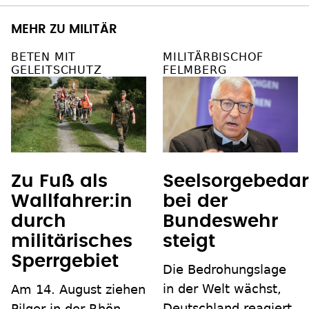
MEHR ZU MILITÄR
BETEN MIT
MILITÄRBISCHOF
GELEITSCHUTZ
FELMBERG
Zu Fuß als
Seelsorgebedar
Wallfahrer:in
bei der
durch
Bundeswehr
militärisches
steigt
Sperrgebiet
Die Bedrohungslage
in der Welt wächst,
Am 14. August ziehen
Deutschland reagiert
Pilger in der Rhön