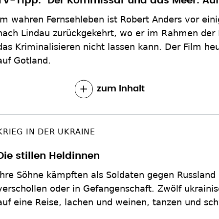
TV-Tipp: "Der Kommissar und das Meer: Auf
Im wahren Fernsehleben ist Robert Anders vor eini
nach Lindau zurückgekehrt, wo er im Rahmen der 
das Kriminalisieren nicht lassen kann. Der Film heut
auf Gotland.
zum Inhalt
KRIEG IN DER UKRAINE
Die stillen Heldinnen
Ihre Söhne kämpften als Soldaten gegen Russland 
verschollen oder in Gefangenschaft. Zwölf ukraini
auf eine Reise, lachen und weinen, tanzen und sc