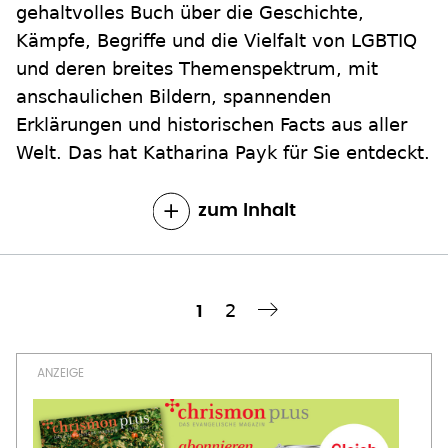
gehaltvolles Buch über die Geschichte,
Kämpfe, Begriffe und die Vielfalt von LGBTIQ
und deren breites Themenspektrum, mit
anschaulichen Bildern, spannenden
Erklärungen und historischen Facts aus aller
Welt. Das hat Katharina Payk für Sie entdeckt.
zum Inhalt
Seite
2
Aktuelle
1
Nächste Seite
››
Seitennummerierung
Seite